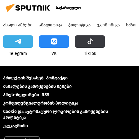
საქართველო
ᲐᲮᲐᲚᲘ ᲐᲛᲑᲔᲑᲘ
ᲐᲜᲐᲚᲘᲢᲘᲙᲐ
ᲞᲝᲚᲘᲢᲘᲙᲐ
ᲔᲙᲝᲜᲝᲛᲘᲙᲐ
ᲡᲐᲖᲝ
Telegram
VK
ТikТоk
პროექტის შესახებ
Კონტაქტი
მასალების გამოყენების წესები
პრეს-რელიზები
RSS
კონფიდენციალურობის პოლიტიკა
Cookie და ავტომატური ლოგირების გამოყენების
პოლიტიკა
უკუკავშირი