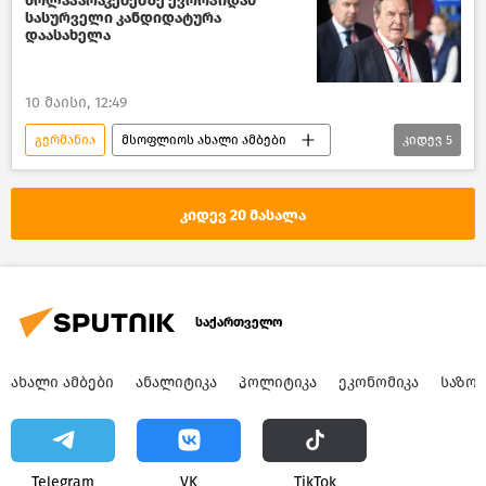
მოლაპარაკებებზე ევროპიდან
სასურველი კანდიდატურა
დაასახელა
10 მაისი, 12:49
გერმანია
მსოფლიოს ახალი ამბები
კიდევ
5
რუსეთ-უკრაინის კონფლიქტი
რუსეთი
ვლადიმირ პუტინი
ევროკავშირი
კიდევ 20 მასალა
ევროპა
საქართველო
ᲐᲮᲐᲚᲘ ᲐᲛᲑᲔᲑᲘ
ᲐᲜᲐᲚᲘᲢᲘᲙᲐ
ᲞᲝᲚᲘᲢᲘᲙᲐ
ᲔᲙᲝᲜᲝᲛᲘᲙᲐ
ᲡᲐᲖᲝ
Telegram
VK
ТikТоk