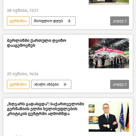
28 ივნისი, 13:31
გერმანია
მსოფლიო დღეს
კიდევ
3
რუსეთ-უკრაინის კონფლიქტი
რუსეთი
მსოფლიოს ახალი ამბები
ბერლინში ქართული ღვინო
დააგემოვნეს
25 ივნისი, 14:34
გერმანია
ახალი ამბები
კიდევ
3
საქართველო
ღვინის ეროვნული სააგენტო
„ზღვარს გადასცდა“: საქართველოში
გერმანიის ელჩი ხელისუფლების
ქართული ღვინო
კრიტიკის ცენტრში აღმოჩნდა