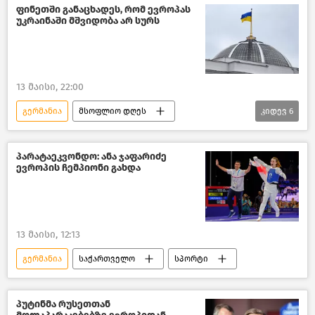
რუსეთი
რუსეთ-უკრაინის კონფლიქტი
ფინეთში განაცხადეს, რომ ევროპას
უკრაინაში მშვიდობა არ სურს
ევროკავშირი
ახალი ამბები
13 მაისი, 22:00
გერმანია
მსოფლიო დღეს
კიდევ
6
მსოფლიოს ახალი ამბები
ფინეთი
უკრაინა
რუსეთ-უკრაინის კონფლიქტი
პარატაეკვონდო: ანა ჯაფარიძე
ევროპის ჩემპიონი გახდა
ახალი ამბები
პოლიტიკა
13 მაისი, 12:13
გერმანია
საქართველო
სპორტი
პუტინმა რუსეთთან