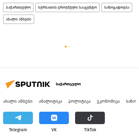
საქართველო
სურსათის ეროვნული სააგენტო
საზოგადოება
ახალი ამბები
საქართველო
ᲐᲮᲐᲚᲘ ᲐᲛᲑᲔᲑᲘ
ᲐᲜᲐᲚᲘᲢᲘᲙᲐ
ᲞᲝᲚᲘᲢᲘᲙᲐ
ᲔᲙᲝᲜᲝᲛᲘᲙᲐ
ᲡᲐᲖᲝ
Telegram
VK
ТikТоk