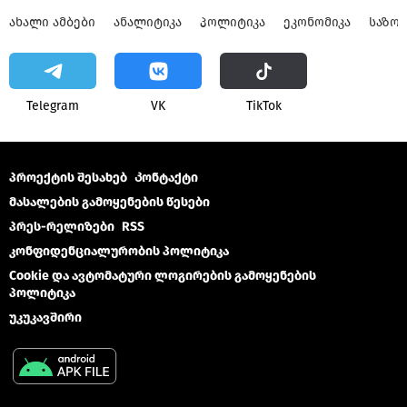
ᲐᲮᲐᲚᲘ ᲐᲛᲑᲔᲑᲘ
ᲐᲜᲐᲚᲘᲢᲘᲙᲐ
ᲞᲝᲚᲘᲢᲘᲙᲐ
ᲔᲙᲝᲜᲝᲛᲘᲙᲐ
ᲡᲐᲖᲝ
Telegram
VK
ТikТоk
პროექტის შესახებ
Კონტაქტი
მასალების გამოყენების წესები
პრეს-რელიზები
RSS
კონფიდენციალურობის პოლიტიკა
Cookie და ავტომატური ლოგირების გამოყენების
პოლიტიკა
უკუკავშირი