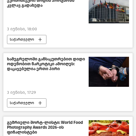
ეკონომიკური ზრდის პროგნოზს
კვლავ გადახედა
3 ივნისი, 18:00
საქართველო
საქართველოს ეკონომიკა
საზოგადოება
სტატისტიკა
სამეგრელოში განსაკუთრებით დიდი
ოდენობით ნარკოტიკი ამოიღეს:
ახალი ამბები
დაკავებულია ერთი პირი
3 ივნისი, 17:29
საქართველო
საქართველოს შინაგან საქმეთა სამინისტრო
კრიმინალი საქართველოში
გემრიელი შორტ-ლისტი: World Food
Photography Awards 2026-ის
ბრძოლა ნარკოდანაშაულთან
ფინალისტები