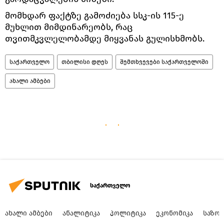
მომხდარ ფაქტზე გამოძიება სსკ-ის 115-ე
მუხლით მიმდინარეობს, რაც
თვითმკვლელობამდე მიყვანას გულისხმობს.
საქართველო
თბილისი დღეს
შემთხვევები საქართველოში
ახალი ამბები
საქართველო
ᲐᲮᲐᲚᲘ ᲐᲛᲑᲔᲑᲘ
ᲐᲜᲐᲚᲘᲢᲘᲙᲐ
ᲞᲝᲚᲘᲢᲘᲙᲐ
ᲔᲙᲝᲜᲝᲛᲘᲙᲐ
ᲡᲐᲖᲝ