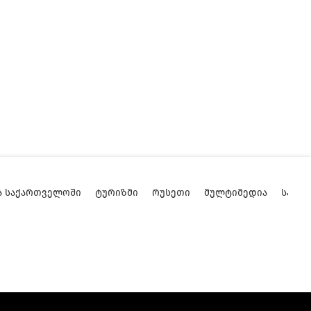
Ა ᲡᲐᲥᲐᲠᲗᲕᲔᲚᲝᲨᲘ
ᲢᲣᲠᲘᲖᲛᲘ
ᲠᲣᲡᲔᲗᲘ
ᲛᲣᲚᲢᲘᲛᲔᲓᲘᲐ
ᲡᲐᲥᲐ