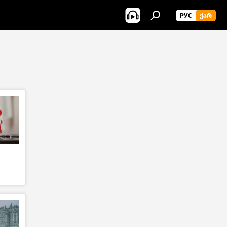
РУС
ᲥᲐᲠ