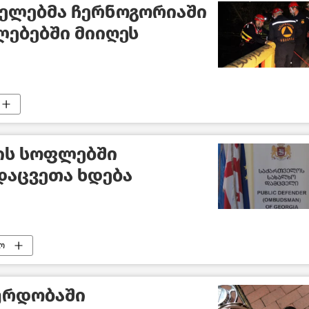
ველებმა ჩერნოგორიაში
ებებში მიიღეს
ის სოფლებში
დაცვეთა ხდება
ო
ქურდობაში