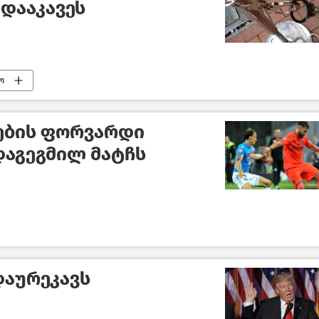
დააკავეს
ო
ების ფორვარდი
აგეგმილ მატჩს
დაურეკავს