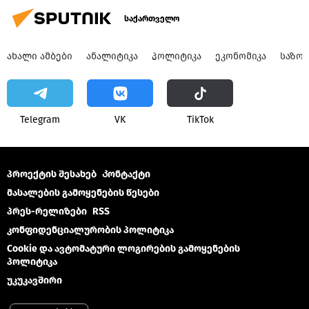
საქართველო
ᲐᲮᲐᲚᲘ ᲐᲛᲑᲔᲑᲘ
ᲐᲜᲐᲚᲘᲢᲘᲙᲐ
ᲞᲝᲚᲘᲢᲘᲙᲐ
ᲔᲙᲝᲜᲝᲛᲘᲙᲐ
ᲡᲐᲖᲝ
Telegram
VK
ТikТоk
პროექტის შესახებ
Კონტაქტი
მასალების გამოყენების წესები
პრეს-რელიზები
RSS
კონფიდენციალურობის პოლიტიკა
Cookie და ავტომატური ლოგირების გამოყენების
პოლიტიკა
უკუკავშირი