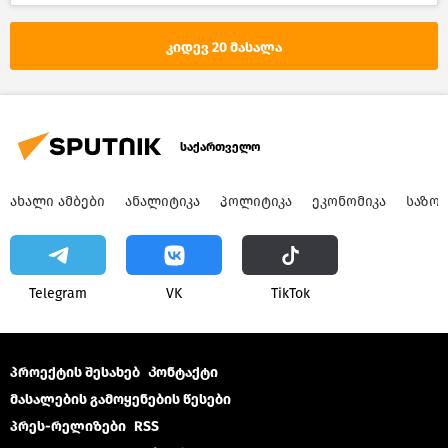
კიდევ 20 მასალა
საქართველო
ᲐᲮᲐᲚᲘ ᲐᲛᲑᲔᲑᲘ
ᲐᲜᲐᲚᲘᲢᲘᲙᲐ
ᲞᲝᲚᲘᲢᲘᲙᲐ
ᲔᲙᲝᲜᲝᲛᲘᲙᲐ
ᲡᲐᲖᲝ
Telegram
VK
ТikТоk
პროექტის შესახებ
Კონტაქტი
მასალების გამოყენების წესები
პრეს-რელიზები
RSS