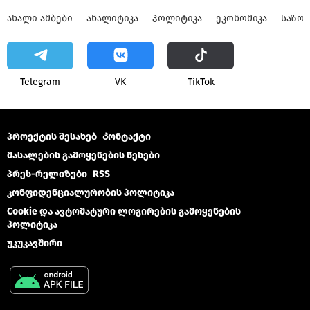
ᲐᲮᲐᲚᲘ ᲐᲛᲑᲔᲑᲘ
ᲐᲜᲐᲚᲘᲢᲘᲙᲐ
ᲞᲝᲚᲘᲢᲘᲙᲐ
ᲔᲙᲝᲜᲝᲛᲘᲙᲐ
ᲡᲐᲖᲝ
Telegram
VK
ТikТоk
პროექტის შესახებ
Კონტაქტი
მასალების გამოყენების წესები
პრეს-რელიზები
RSS
კონფიდენციალურობის პოლიტიკა
Cookie და ავტომატური ლოგირების გამოყენების
პოლიტიკა
უკუკავშირი