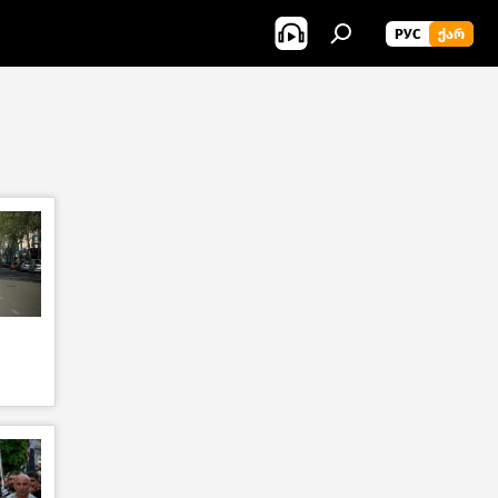
РУС
ᲥᲐᲠ