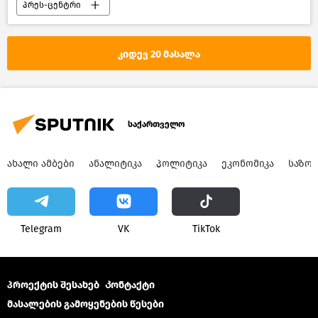
პრეს-ცენტრი
კიდევ 20 მასალა
საქართველო
ᲐᲮᲐᲚᲘ ᲐᲛᲑᲔᲑᲘ
ᲐᲜᲐᲚᲘᲢᲘᲙᲐ
ᲞᲝᲚᲘᲢᲘᲙᲐ
ᲔᲙᲝᲜᲝᲛᲘᲙᲐ
ᲡᲐᲖᲝ
Telegram
VK
ТikТоk
პროექტის შესახებ
Კონტაქტი
მასალების გამოყენების წესები