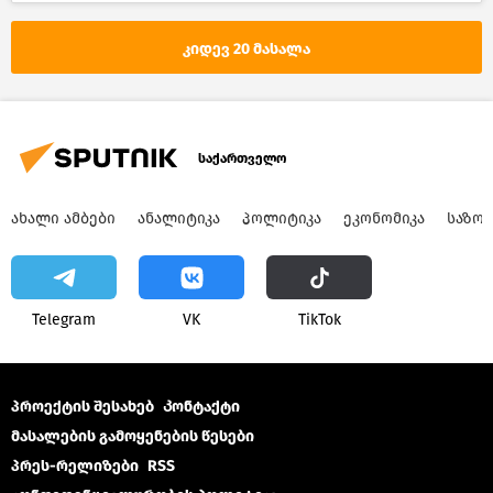
სკანდალი საქართველოს საპატრიარქოში–2018
საქართველო
კიდევ 20 მასალა
საქართველო
ᲐᲮᲐᲚᲘ ᲐᲛᲑᲔᲑᲘ
ᲐᲜᲐᲚᲘᲢᲘᲙᲐ
ᲞᲝᲚᲘᲢᲘᲙᲐ
ᲔᲙᲝᲜᲝᲛᲘᲙᲐ
ᲡᲐᲖᲝ
Telegram
VK
ТikТоk
პროექტის შესახებ
Კონტაქტი
მასალების გამოყენების წესები
პრეს-რელიზები
RSS