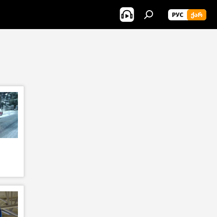
РУС
ᲥᲐᲠ