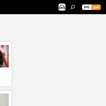
РУС
ᲥᲐᲠ