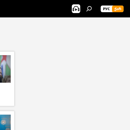
РУС
ᲥᲐᲠ