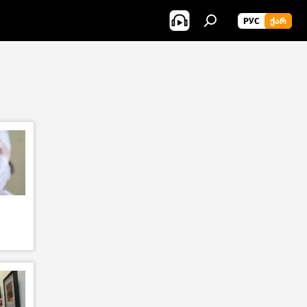
РУС
ᲥᲐᲠ