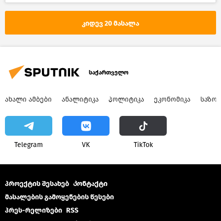
კიდევ 20 მასალა
საქართველო
ᲐᲮᲐᲚᲘ ᲐᲛᲑᲔᲑᲘ
ᲐᲜᲐᲚᲘᲢᲘᲙᲐ
ᲞᲝᲚᲘᲢᲘᲙᲐ
ᲔᲙᲝᲜᲝᲛᲘᲙᲐ
ᲡᲐᲖᲝ
Telegram
VK
ТikТоk
პროექტის შესახებ
Კონტაქტი
მასალების გამოყენების წესები
პრეს-რელიზები
RSS