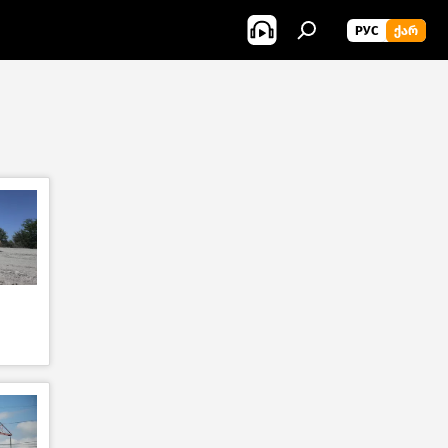
РУС
ᲥᲐᲠ