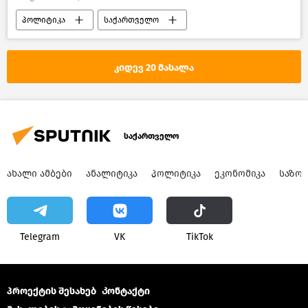
პოლიტიკა
საქართველო
კიდევ 20 მასალა
საქართველო
ᲐᲮᲐᲚᲘ ᲐᲛᲑᲔᲑᲘ
ᲐᲜᲐᲚᲘᲢᲘᲙᲐ
ᲞᲝᲚᲘᲢᲘᲙᲐ
ᲔᲙᲝᲜᲝᲛᲘᲙᲐ
ᲡᲐᲖᲝ
Telegram
VK
ТikТоk
პროექტის შესახებ
Კონტაქტი