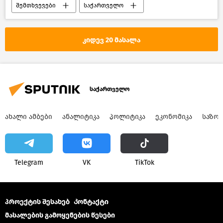
შემთხვევები
საქართველო
კიდევ 20 მასალა
საქართველო
ᲐᲮᲐᲚᲘ ᲐᲛᲑᲔᲑᲘ
ᲐᲜᲐᲚᲘᲢᲘᲙᲐ
ᲞᲝᲚᲘᲢᲘᲙᲐ
ᲔᲙᲝᲜᲝᲛᲘᲙᲐ
ᲡᲐᲖᲝ
Telegram
VK
ТikТоk
პროექტის შესახებ
Კონტაქტი
მასალების გამოყენების წესები