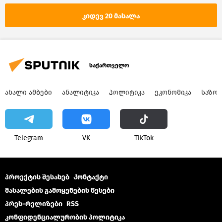
კიდევ 20 მასალა
საქართველო
ᲐᲮᲐᲚᲘ ᲐᲛᲑᲔᲑᲘ
ᲐᲜᲐᲚᲘᲢᲘᲙᲐ
ᲞᲝᲚᲘᲢᲘᲙᲐ
ᲔᲙᲝᲜᲝᲛᲘᲙᲐ
ᲡᲐᲖᲝ
Telegram
VK
ТikТоk
პროექტის შესახებ
Კონტაქტი
მასალების გამოყენების წესები
პრეს-რელიზები
RSS
კონფიდენციალურობის პოლიტიკა