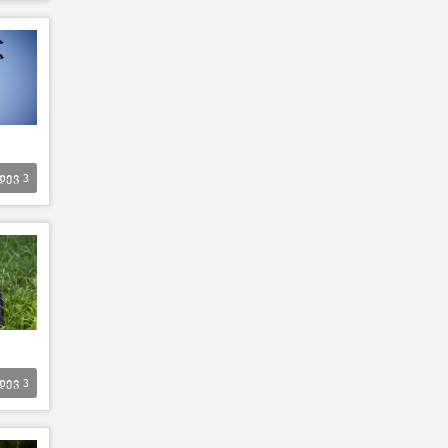
დევ
3
დევ
3