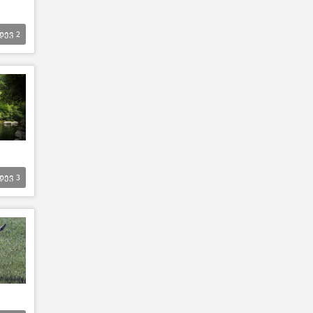
დევ
2
დევ
3