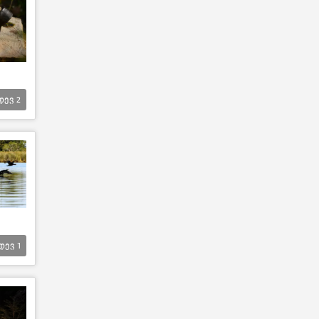
დევ
2
დევ
1