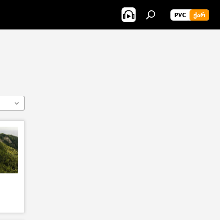
РУС
ᲥᲐᲠ