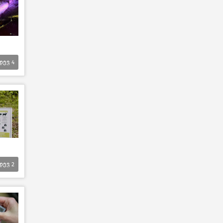
დევ
4
დევ
2