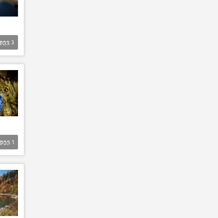
დევ
3
დევ
1