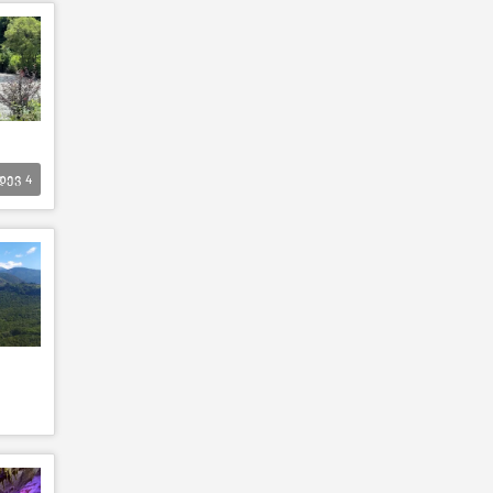
დევ
4