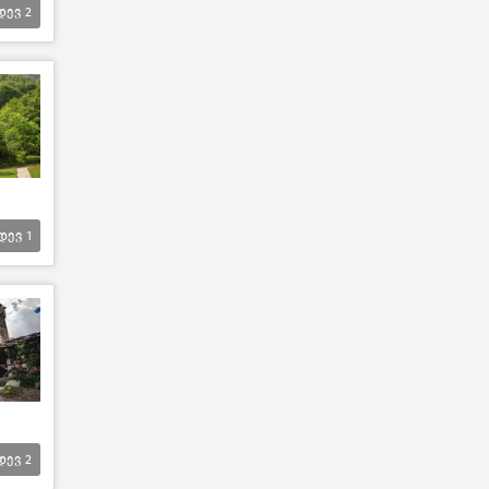
დევ
2
დევ
1
დევ
2