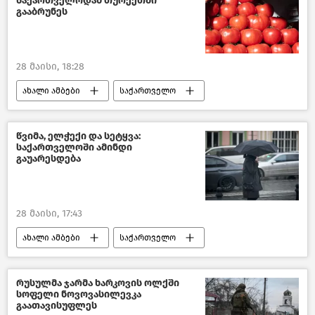
საქართველოდან თურქეთში
თბილისი დღეს
გააბრუნეს
28 მაისი, 18:28
ახალი ამბები
საქართველო
თურქეთი
საქართველოს ფინანსთა სამინიტრო
წვიმა, ელჭექი და სეტყვა:
საქართველოში ამინდი
გაუარესდება
28 მაისი, 17:43
ახალი ამბები
საქართველო
გარემოს დაცვა და ეკოლოგია
გარემოს ეროვნული სააგენტო
რუსულმა ჯარმა ხარკოვის ოლქში
სოფელი ნოვოვასილევკა
გარემოს დაცვისა და სოფლის მეურნეობის სამინისტრო
გაათავისუფლეს