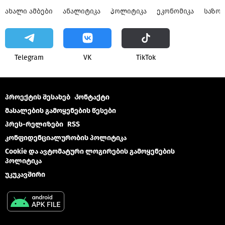
ᲐᲮᲐᲚᲘ ᲐᲛᲑᲔᲑᲘ
ᲐᲜᲐᲚᲘᲢᲘᲙᲐ
ᲞᲝᲚᲘᲢᲘᲙᲐ
ᲔᲙᲝᲜᲝᲛᲘᲙᲐ
ᲡᲐᲖᲝ
Telegram
VK
ТikТоk
პროექტის შესახებ
Კონტაქტი
მასალების გამოყენების წესები
პრეს-რელიზები
RSS
კონფიდენციალურობის პოლიტიკა
Cookie და ავტომატური ლოგირების გამოყენების
პოლიტიკა
უკუკავშირი