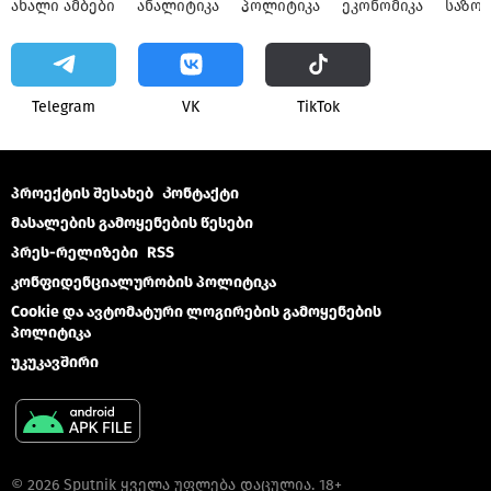
ᲐᲮᲐᲚᲘ ᲐᲛᲑᲔᲑᲘ
ᲐᲜᲐᲚᲘᲢᲘᲙᲐ
ᲞᲝᲚᲘᲢᲘᲙᲐ
ᲔᲙᲝᲜᲝᲛᲘᲙᲐ
ᲡᲐᲖᲝ
Telegram
VK
ТikТоk
პროექტის შესახებ
Კონტაქტი
მასალების გამოყენების წესები
პრეს-რელიზები
RSS
კონფიდენციალურობის პოლიტიკა
Cookie და ავტომატური ლოგირების გამოყენების
პოლიტიკა
უკუკავშირი
© 2026 Sputnik ყველა უფლება დაცულია. 18+