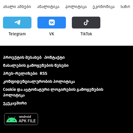
ᲐᲮᲐᲚᲘ ᲐᲛᲑᲔᲑᲘ
ᲐᲜᲐᲚᲘᲢᲘᲙᲐ
ᲞᲝᲚᲘᲢᲘᲙᲐ
ᲔᲙᲝᲜᲝᲛᲘᲙᲐ
ᲡᲐᲖᲝ
Telegram
VK
ТikТоk
პროექტის შესახებ
Კონტაქტი
მასალების გამოყენების წესები
პრეს-რელიზები
RSS
კონფიდენციალურობის პოლიტიკა
Cookie და ავტომატური ლოგირების გამოყენების
პოლიტიკა
უკუკავშირი