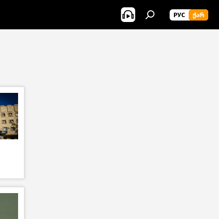
РУС
ᲥᲐᲠ