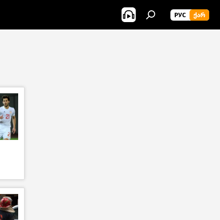
РУС
ᲥᲐᲠ