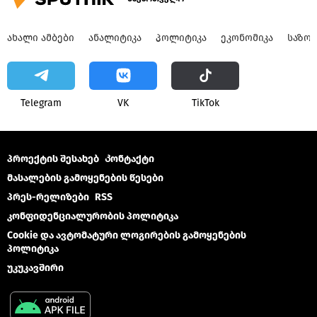
ᲐᲮᲐᲚᲘ ᲐᲛᲑᲔᲑᲘ
ᲐᲜᲐᲚᲘᲢᲘᲙᲐ
ᲞᲝᲚᲘᲢᲘᲙᲐ
ᲔᲙᲝᲜᲝᲛᲘᲙᲐ
ᲡᲐᲖᲝ
Telegram
VK
ТikТоk
პროექტის შესახებ
Კონტაქტი
მასალების გამოყენების წესები
პრეს-რელიზები
RSS
კონფიდენციალურობის პოლიტიკა
Cookie და ავტომატური ლოგირების გამოყენების
პოლიტიკა
უკუკავშირი