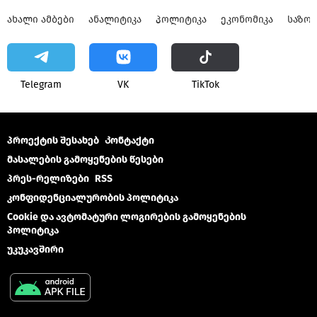
ᲐᲮᲐᲚᲘ ᲐᲛᲑᲔᲑᲘ
ᲐᲜᲐᲚᲘᲢᲘᲙᲐ
ᲞᲝᲚᲘᲢᲘᲙᲐ
ᲔᲙᲝᲜᲝᲛᲘᲙᲐ
ᲡᲐᲖᲝ
Telegram
VK
ТikТоk
პროექტის შესახებ
Კონტაქტი
მასალების გამოყენების წესები
პრეს-რელიზები
RSS
კონფიდენციალურობის პოლიტიკა
Cookie და ავტომატური ლოგირების გამოყენების
პოლიტიკა
უკუკავშირი