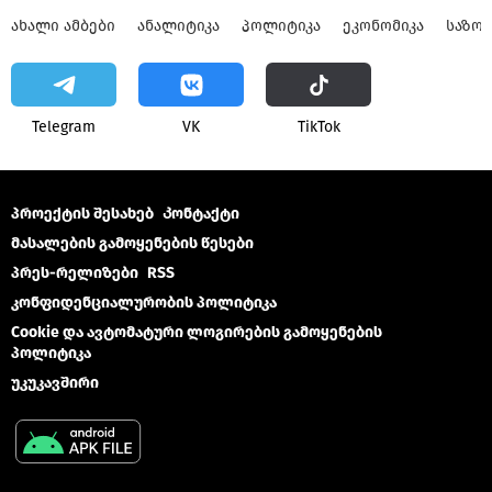
ᲐᲮᲐᲚᲘ ᲐᲛᲑᲔᲑᲘ
ᲐᲜᲐᲚᲘᲢᲘᲙᲐ
ᲞᲝᲚᲘᲢᲘᲙᲐ
ᲔᲙᲝᲜᲝᲛᲘᲙᲐ
ᲡᲐᲖᲝ
Telegram
VK
ТikТоk
პროექტის შესახებ
Კონტაქტი
მასალების გამოყენების წესები
პრეს-რელიზები
RSS
კონფიდენციალურობის პოლიტიკა
Cookie და ავტომატური ლოგირების გამოყენების
პოლიტიკა
უკუკავშირი