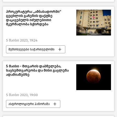
საქართველო-ევროკავშირის ურთიერთობები
ახალი ამბები
საქართველო
პროკურატურა: „ამბასადორში“
ცეცხლის გაჩენის ფაქტზე
საზოგადოება
ქართული ოცნება
დაკავებულს იძულებითი
მკურნალობა სჭირდება
ქართული ოპოზიცია
5 მაისი 2023, 19:24
შემთხვევები საქართველოში
საქართველოს პროკურატურა
ახალი ამბები
საქართველო
5 მაისი - მთვარის დაბნელება,
სავსემთვარეობა და მისი გავლენა
საზოგადოება
ადამიანებზე
5 მაისი 2023, 19:00
ასტროლოგიური პანორამა
ჩვენ და ბუნება
წასაკითხი ამბები