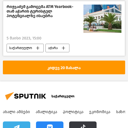
ახალი ამბები
რიჟვაძემ გამოცემა ATM Yearbook-
თან აჭარის ტურისტულ
თანამედროვე ტექნოლოგიები
პოტენციალზე ისაუბრა
5 მაისი 2023, 15:00
საქართველო
აჭარა
აჭარის მთავრობა
არაბთა გაერთიანებული საამიროები
კიდევ 20 მასალა
ტურიზმი
ტურიზმი საქართველოში
ახალი ამბები
საზოგადოება
საქართველო
ᲐᲮᲐᲚᲘ ᲐᲛᲑᲔᲑᲘ
ᲐᲜᲐᲚᲘᲢᲘᲙᲐ
ᲞᲝᲚᲘᲢᲘᲙᲐ
ᲔᲙᲝᲜᲝᲛᲘᲙᲐ
ᲡᲐᲖᲝ