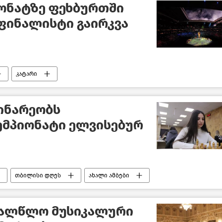
ონატზე ფეხბურთში
ფინალისტი გაირკვა
კატარი
ინარეობს
ემპიონატი ელვისებურ
თბილისი დღეს
ახალი ამბები
ხალწლო მუსიკალური