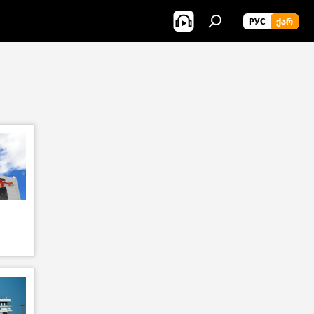
РУС
ᲥᲐᲠ