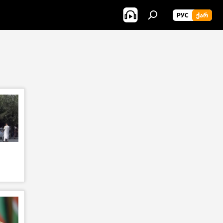
РУС
ᲥᲐᲠ