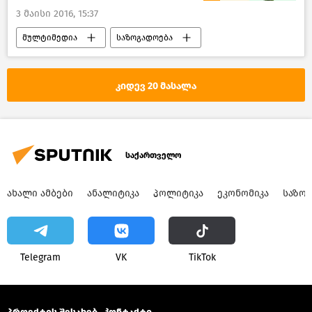
3 მაისი 2016, 15:37
მულტიმედია
საზოგადოება
ახალი ამბები
ინფოგრაფიკა
საქართველო
კიდევ 20 მასალა
საქართველო
ᲐᲮᲐᲚᲘ ᲐᲛᲑᲔᲑᲘ
ᲐᲜᲐᲚᲘᲢᲘᲙᲐ
ᲞᲝᲚᲘᲢᲘᲙᲐ
ᲔᲙᲝᲜᲝᲛᲘᲙᲐ
ᲡᲐᲖᲝ
Telegram
VK
ТikТоk