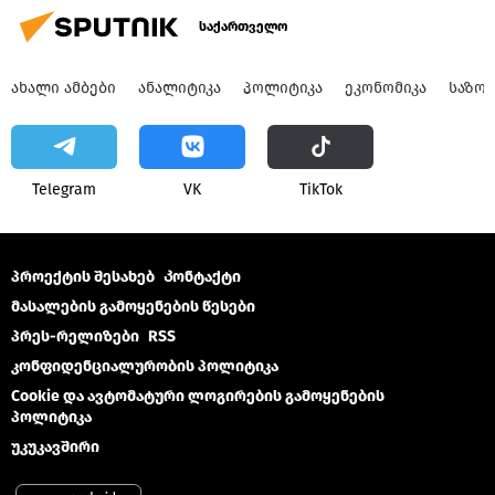
საქართველო
ᲐᲮᲐᲚᲘ ᲐᲛᲑᲔᲑᲘ
ᲐᲜᲐᲚᲘᲢᲘᲙᲐ
ᲞᲝᲚᲘᲢᲘᲙᲐ
ᲔᲙᲝᲜᲝᲛᲘᲙᲐ
ᲡᲐᲖᲝ
Telegram
VK
ТikТоk
პროექტის შესახებ
Კონტაქტი
მასალების გამოყენების წესები
პრეს-რელიზები
RSS
კონფიდენციალურობის პოლიტიკა
Cookie და ავტომატური ლოგირების გამოყენების
პოლიტიკა
უკუკავშირი