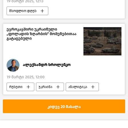
19 მარტი 2025, 12:13
მსოფლიო დღეს
მსოფლიოს ახალი ამბები
რუსეთი
აშშ
ახალი ამბები
ევროკავშირი უკრაინული
„ფოლადის ზღარბის“ მოშენებითაა
გატაცებული
ალექსანდრ ხროლენკო
19 მარტი 2025, 12:00
რუსეთი
უკრაინა
ანალიტიკა
დიდი ბრიტანეთი
ნატო
რუსეთ-უკრაინის კონფლიქტი
კიდევ 20 მასალა