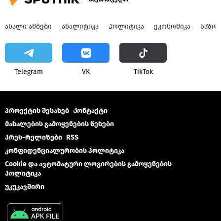
ᲐᲮᲐᲚᲘ ᲐᲛᲑᲔᲑᲘ
ᲐᲜᲐᲚᲘᲢᲘᲙᲐ
ᲞᲝᲚᲘᲢᲘᲙᲐ
ᲔᲙᲝᲜᲝᲛᲘᲙᲐ
ᲡᲐᲖᲝ
Telegram
VK
ТikТоk
პროექტის შესახებ
Კონტაქტი
მასალების გამოყენების წესები
პრეს-რელიზები
RSS
კონფიდენციალურობის პოლიტიკა
Cookie და ავტომატური ლოგირების გამოყენების
პოლიტიკა
უკუკავშირი