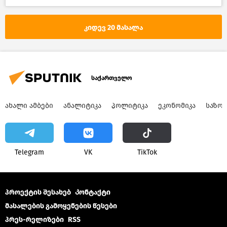
კრიმინალი საქართველოში – 2018
სისხლიანი გარჩევა მოზარდებს შორის 2020
კიდევ 20 მასალა
საქართველო
საქართველო
ᲐᲮᲐᲚᲘ ᲐᲛᲑᲔᲑᲘ
ᲐᲜᲐᲚᲘᲢᲘᲙᲐ
ᲞᲝᲚᲘᲢᲘᲙᲐ
ᲔᲙᲝᲜᲝᲛᲘᲙᲐ
ᲡᲐᲖᲝ
Telegram
VK
ТikТоk
პროექტის შესახებ
Კონტაქტი
მასალების გამოყენების წესები
პრეს-რელიზები
RSS