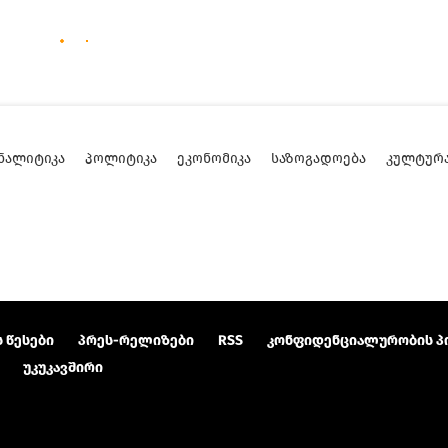
ᲜᲐᲚᲘᲢᲘᲙᲐ
ᲞᲝᲚᲘᲢᲘᲙᲐ
ᲔᲙᲝᲜᲝᲛᲘᲙᲐ
ᲡᲐᲖᲝᲒᲐᲓᲝᲔᲑᲐ
ᲙᲣᲚᲢᲣᲠ
 წესები
პრეს-რელიზები
RSS
კონფიდენციალურობის პ
უკუკავშირი