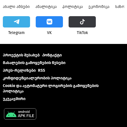
ᲐᲮᲐᲚᲘ ᲐᲛᲑᲔᲑᲘ
ᲐᲜᲐᲚᲘᲢᲘᲙᲐ
ᲞᲝᲚᲘᲢᲘᲙᲐ
ᲔᲙᲝᲜᲝᲛᲘᲙᲐ
ᲡᲐᲖᲝ
Telegram
VK
ТikТоk
პროექტის შესახებ
Კონტაქტი
მასალების გამოყენების წესები
პრეს-რელიზები
RSS
კონფიდენციალურობის პოლიტიკა
Cookie და ავტომატური ლოგირების გამოყენების
პოლიტიკა
უკუკავშირი