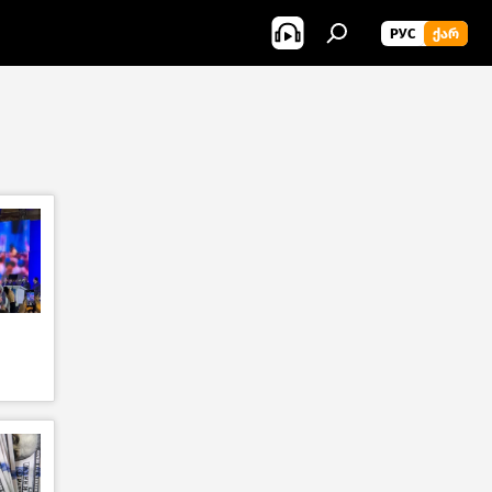
РУС
ᲥᲐᲠ