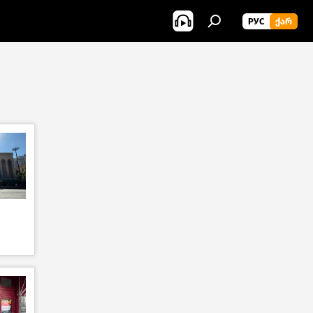
РУС
ᲥᲐᲠ