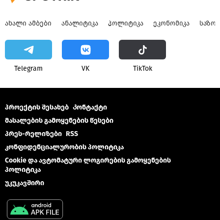
ᲐᲮᲐᲚᲘ ᲐᲛᲑᲔᲑᲘ
ᲐᲜᲐᲚᲘᲢᲘᲙᲐ
ᲞᲝᲚᲘᲢᲘᲙᲐ
ᲔᲙᲝᲜᲝᲛᲘᲙᲐ
ᲡᲐᲖᲝ
Telegram
VK
ТikТоk
პროექტის შესახებ
Კონტაქტი
მასალების გამოყენების წესები
პრეს-რელიზები
RSS
კონფიდენციალურობის პოლიტიკა
Cookie და ავტომატური ლოგირების გამოყენების
პოლიტიკა
უკუკავშირი