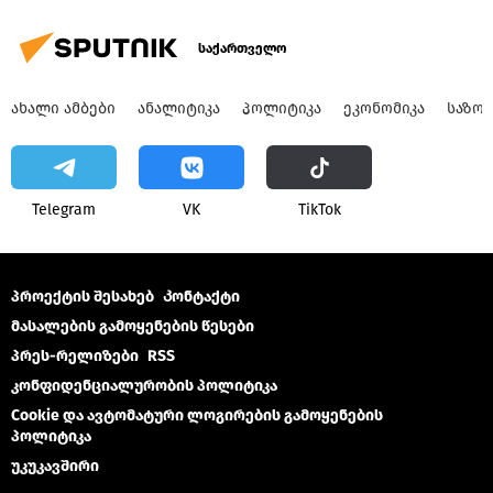
საქართველო
ᲐᲮᲐᲚᲘ ᲐᲛᲑᲔᲑᲘ
ᲐᲜᲐᲚᲘᲢᲘᲙᲐ
ᲞᲝᲚᲘᲢᲘᲙᲐ
ᲔᲙᲝᲜᲝᲛᲘᲙᲐ
ᲡᲐᲖᲝ
Telegram
VK
ТikТоk
პროექტის შესახებ
Კონტაქტი
მასალების გამოყენების წესები
პრეს-რელიზები
RSS
კონფიდენციალურობის პოლიტიკა
Cookie და ავტომატური ლოგირების გამოყენების
პოლიტიკა
უკუკავშირი