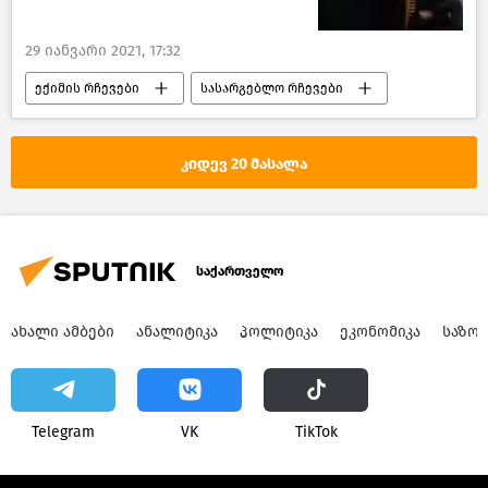
29 იანვარი 2021, 17:32
ექიმის რჩევები
სასარგებლო რჩევები
წასაკითხი ამბები
ახალი ამბები
კიდევ 20 მასალა
საქართველო
ᲐᲮᲐᲚᲘ ᲐᲛᲑᲔᲑᲘ
ᲐᲜᲐᲚᲘᲢᲘᲙᲐ
ᲞᲝᲚᲘᲢᲘᲙᲐ
ᲔᲙᲝᲜᲝᲛᲘᲙᲐ
ᲡᲐᲖᲝ
Telegram
VK
ТikТоk