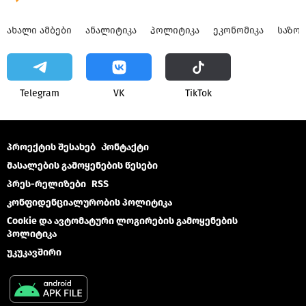
ᲐᲮᲐᲚᲘ ᲐᲛᲑᲔᲑᲘ
ᲐᲜᲐᲚᲘᲢᲘᲙᲐ
ᲞᲝᲚᲘᲢᲘᲙᲐ
ᲔᲙᲝᲜᲝᲛᲘᲙᲐ
ᲡᲐᲖᲝ
Telegram
VK
ТikТоk
პროექტის შესახებ
Კონტაქტი
მასალების გამოყენების წესები
პრეს-რელიზები
RSS
კონფიდენციალურობის პოლიტიკა
Cookie და ავტომატური ლოგირების გამოყენების
პოლიტიკა
უკუკავშირი