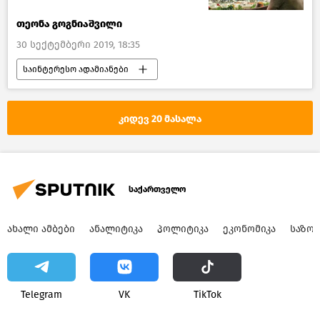
თეონა გოგნიაშვილი
30 სექტემბერი 2019, 18:35
საინტერესო ადამიანები
წასაკითხი ამბები
საქართველო
კიდევ 20 მასალა
საქართველო
ᲐᲮᲐᲚᲘ ᲐᲛᲑᲔᲑᲘ
ᲐᲜᲐᲚᲘᲢᲘᲙᲐ
ᲞᲝᲚᲘᲢᲘᲙᲐ
ᲔᲙᲝᲜᲝᲛᲘᲙᲐ
ᲡᲐᲖᲝ
Telegram
VK
ТikТоk