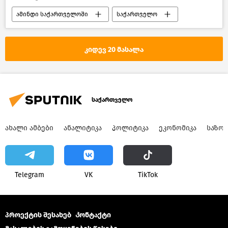
ამინდი საქართველოში
საქართველო
კიდევ 20 მასალა
საქართველო
ᲐᲮᲐᲚᲘ ᲐᲛᲑᲔᲑᲘ
ᲐᲜᲐᲚᲘᲢᲘᲙᲐ
ᲞᲝᲚᲘᲢᲘᲙᲐ
ᲔᲙᲝᲜᲝᲛᲘᲙᲐ
ᲡᲐᲖᲝ
Telegram
VK
ТikТоk
პროექტის შესახებ
Კონტაქტი