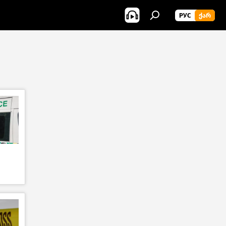
РУС
ᲥᲐᲠ