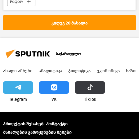
რადიო
კიდევ 20 მასალა
საქართველო
ᲐᲮᲐᲚᲘ ᲐᲛᲑᲔᲑᲘ
ᲐᲜᲐᲚᲘᲢᲘᲙᲐ
ᲞᲝᲚᲘᲢᲘᲙᲐ
ᲔᲙᲝᲜᲝᲛᲘᲙᲐ
ᲡᲐᲖᲝ
Telegram
VK
ТikТоk
პროექტის შესახებ
Კონტაქტი
მასალების გამოყენების წესები